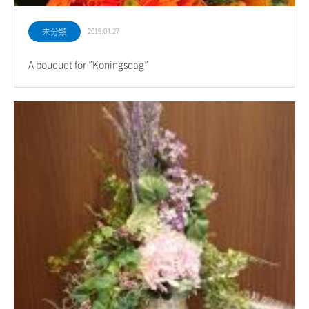
未分類
2019.04.27
A bouquet for ”Koningsdag”