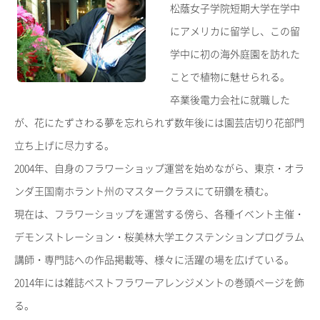
松蔭女子学院短期大学在学中
にアメリカに留学し、この留
学中に初の海外庭園を訪れた
ことで植物に魅せられる。
卒業後電力会社に就職した
が、花にたずさわる夢を忘れられず数年後には園芸店切り花部門
立ち上げに尽力する。
2004年、自身のフラワーショップ運営を始めながら、東京・オラ
ンダ王国南ホラント州のマスタークラスにて研鑽を積む。
現在は、フラワーショップを運営する傍ら、各種イベント主催・
デモンストレーション・桜美林大学エクステンションプログラム
講師・専門誌への作品掲載等、様々に活躍の場を広げている。
2014年には雑誌ベストフラワーアレンジメントの巻頭ページを飾
る。