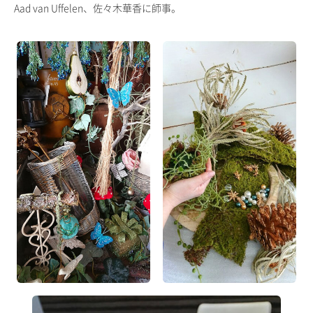
Aad van Uffelen、佐々木華香に師事。